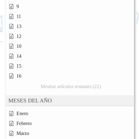
9
11
13
12
10
14
15
16
Mostrar artículos restantes (22)
MESES DEL AÑO
Enero
Febrero
Marzo