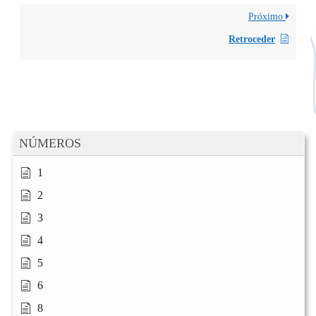
Próximo
Retroceder
NÚMEROS
1
2
3
4
5
6
8