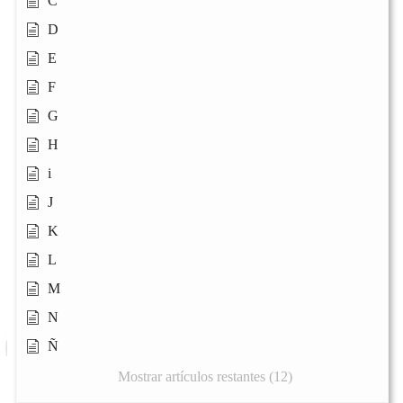
C
D
E
F
G
H
i
J
K
L
M
N
Ñ
Mostrar artículos restantes (12)