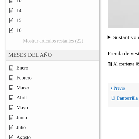
10
14
15
16
Sustantivo 
Mostrar artículos restantes (22)
Prenda de vest
MESES DEL AÑO
Al corriente
0
Enero
Febrero
Marzo
Previo
Abril
Pantorrilla
Mayo
Junio
Julio
Agosto