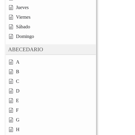
Jueves
Viernes
Sábado
Domingo
ABECEDARIO
A
B
C
D
E
F
G
H