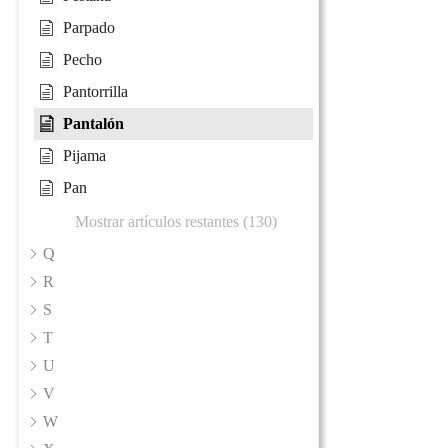
Parpado
Pecho
Pantorrilla
Pantalón
Pijama
Pan
Mostrar artículos restantes (130)
Q
R
S
T
U
V
W