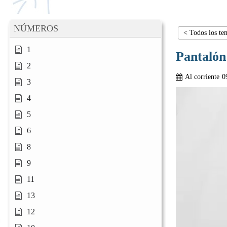
NÚMEROS
< Todos los te
1
Pantalón
2
Al corriente
0
3
4
5
6
8
9
11
13
12