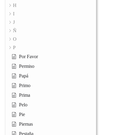
H
I
J
Ñ
O
P
Por Favor
Permiso
Papá
Primo
Prima
Pelo
Pie
Piernas
Pestaña