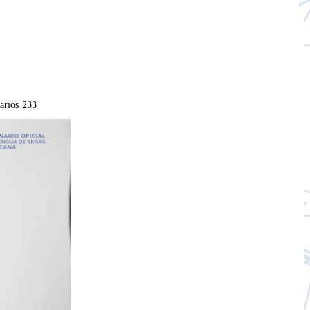
arios
233