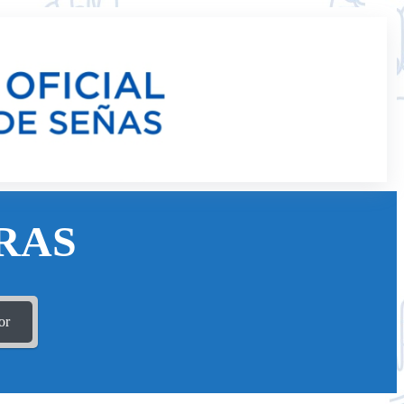
RAS
or