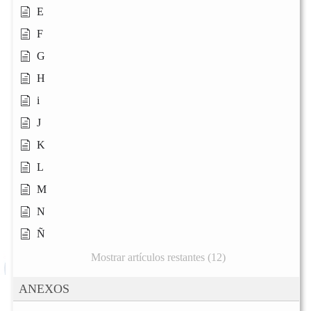
E
F
G
H
i
J
K
L
M
N
Ñ
Mostrar artículos restantes (12)
ANEXOS