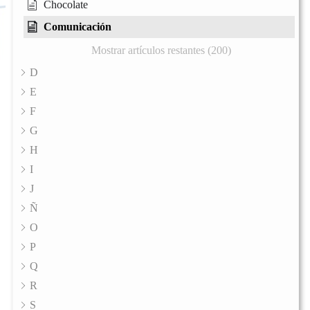
Chocolate
Comunicación
Mostrar artículos restantes (200)
D
E
F
G
H
I
J
Ñ
O
P
Q
R
S