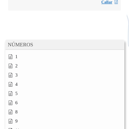
Callar
NÚMEROS
1
2
3
4
5
6
8
9