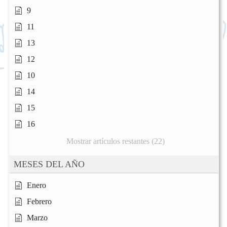
9
11
13
12
10
14
15
16
Mostrar artículos restantes (22)
MESES DEL AÑO
Enero
Febrero
Marzo