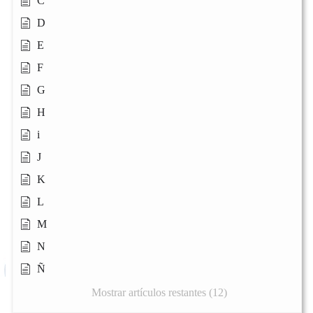
C
D
E
F
G
H
i
J
K
L
M
N
Ñ
Mostrar artículos restantes (12)