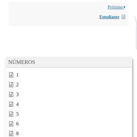
Próximo
Estudiante
NÚMEROS
1
2
3
4
5
6
8