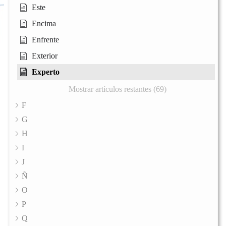
Este
Encima
Enfrente
Exterior
Experto
Mostrar artículos restantes (69)
F
G
H
I
J
Ñ
O
P
Q