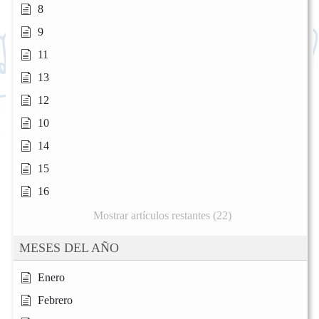
8
9
11
13
12
10
14
15
16
Mostrar artículos restantes (22)
MESES DEL AÑO
Enero
Febrero