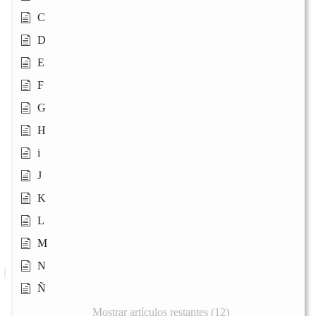
C
D
E
F
G
H
i
J
K
L
M
N
Ñ
Mostrar artículos restantes (12)