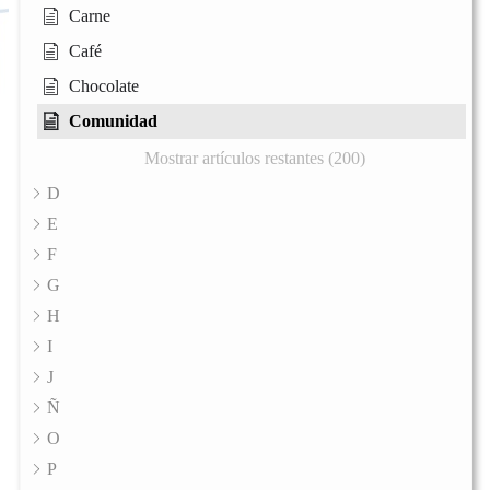
Carne
Café
Chocolate
Comunidad
Mostrar artículos restantes (200)
D
E
F
G
H
I
J
Ñ
O
P