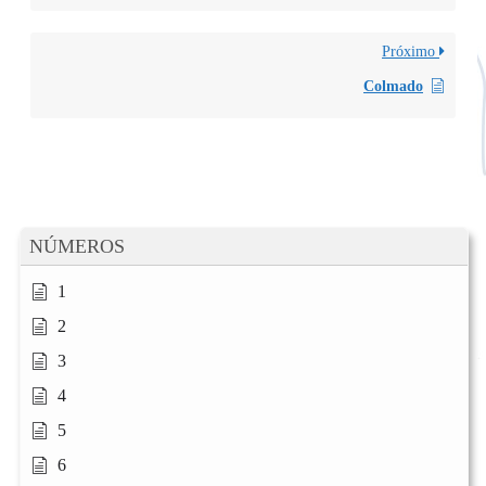
Próximo
Colmado
NÚMEROS
1
2
3
4
5
6