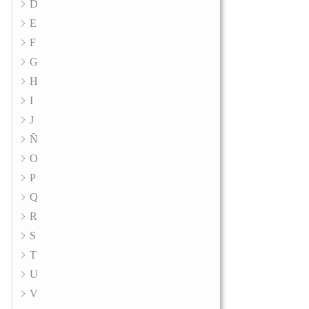
D
E
F
G
H
I
J
Ñ
O
P
Q
R
S
T
U
V