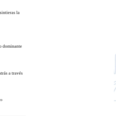
intieras la
no dominante
rás a través
co