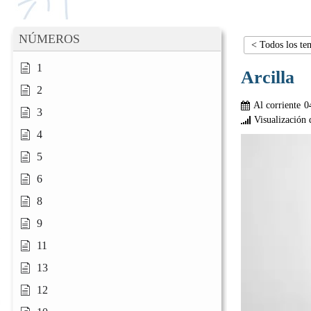
NÚMEROS
< Todos los te
1
Arcilla
2
Al corriente
0
3
Visualización 
4
5
6
8
9
11
13
12