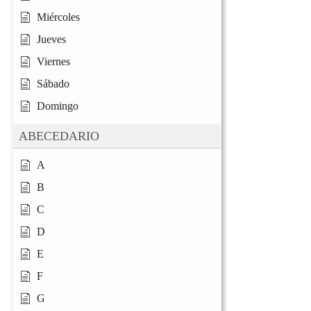
Miércoles
Jueves
Viernes
Sábado
Domingo
ABECEDARIO
A
B
C
D
E
F
G