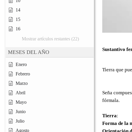
10
14
15
16
Mostrar artículos restantes (22)
Sustantivo f
MESES DEL AÑO
Enero
Tierra que pu
Febrero
Marzo
Seña compuesta
Abril
fórmala.
Mayo
Junio
Tierra
:
Julio
Forma de la 
Agosto
Orientación d