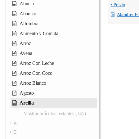
Abuela
Previo
Abanico
Alambre Elé
Alfombra
Alimento y Comida
Arroz
Avena
Arroz Con Leche
Arroz Con Coco
Arroz Blanco
Agosto
Arcilla
Mostrar artículos restantes (145)
B
C