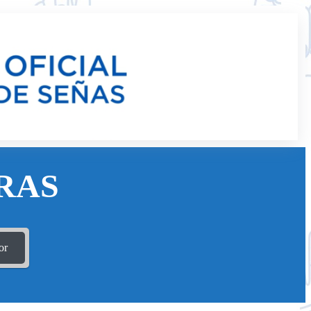
RAS
or