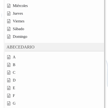
Miércoles
Jueves
Viernes
Sábado
Domingo
ABECEDARIO
A
B
C
D
E
F
G