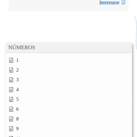
Interesarse
NÚMEROS
1
2
3
4
5
6
8
9