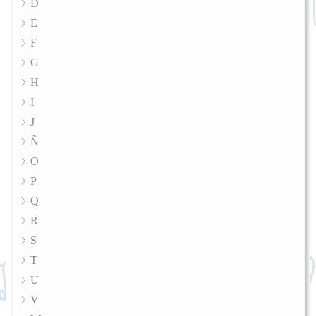
D
E
F
G
H
I
J
Ñ
O
P
Q
R
S
T
U
V