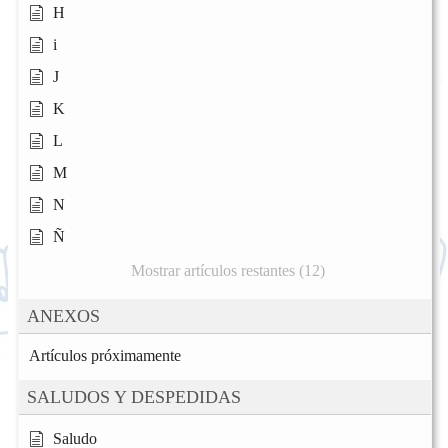
H
i
J
K
L
M
N
Ñ
Mostrar artículos restantes (12)
ANEXOS
Artículos próximamente
SALUDOS Y DESPEDIDAS
Saludo