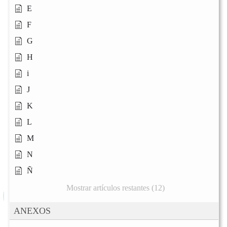
E
F
G
H
i
J
K
L
M
N
Ñ
Mostrar artículos restantes (12)
ANEXOS