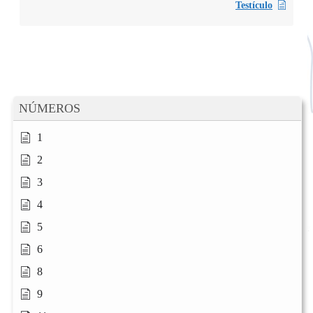
Testículo
NÚMEROS
1
2
3
4
5
6
8
9