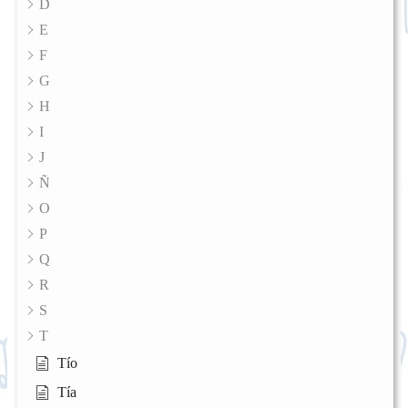
D
E
F
G
H
I
J
Ñ
O
P
Q
R
S
T
Tío
Tía