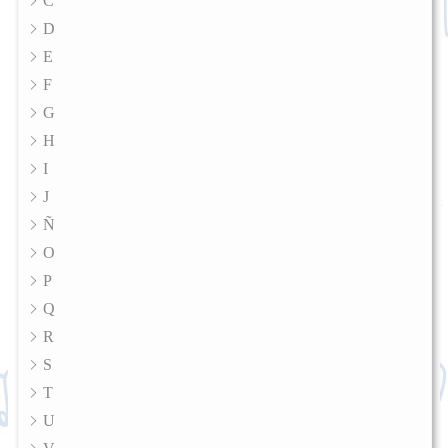
C
D
E
F
G
H
I
J
Ñ
O
P
Q
R
S
T
U