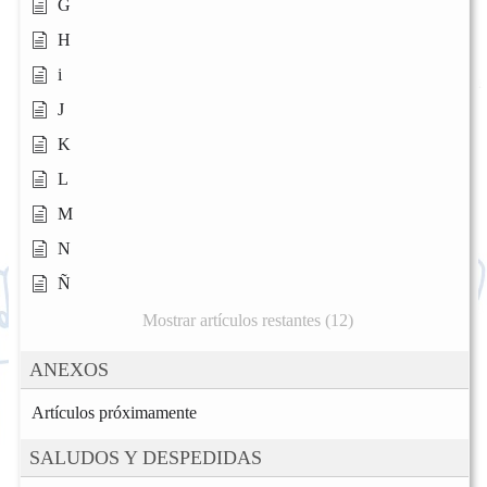
G
H
i
J
K
L
M
N
Ñ
Mostrar artículos restantes (12)
ANEXOS
Artículos próximamente
SALUDOS Y DESPEDIDAS