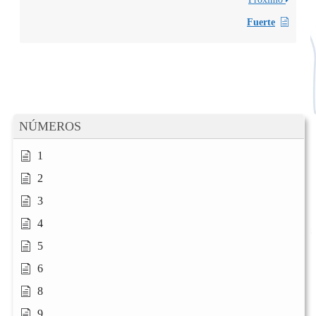
Fuerte
NÚMEROS
1
2
3
4
5
6
8
9