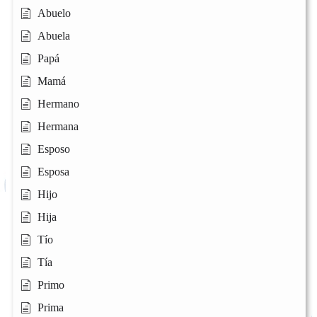
Abuelo
Abuela
Papá
Mamá
Hermano
Hermana
Esposo
Esposa
Hijo
Hija
Tío
Tía
Primo
Prima