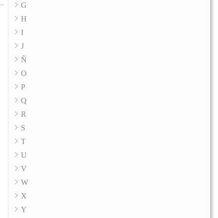
G
H
I
J
Ñ
O
P
Q
R
S
T
U
V
W
X
Y