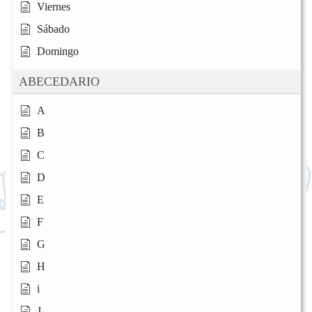
Viernes
Sábado
Domingo
ABECEDARIO
A
B
C
D
E
F
G
H
i
J