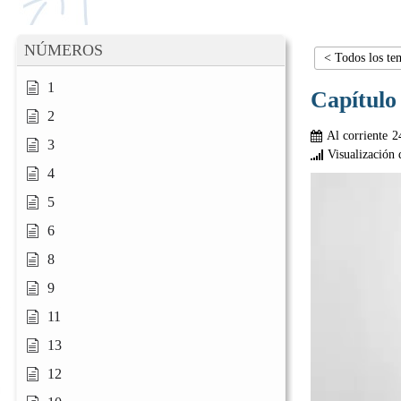
NÚMEROS
< Todos los te
1
Capítulo
2
Al corriente
2
3
Visualización 
4
5
6
8
9
11
13
12