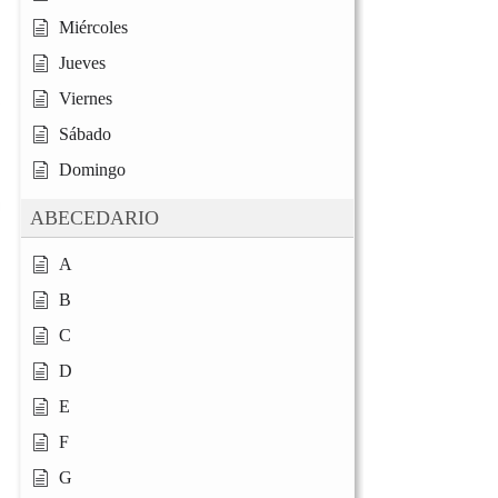
Miércoles
Jueves
Viernes
Sábado
Domingo
ABECEDARIO
A
B
C
D
E
F
G