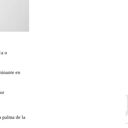
ca o
minante en
tor
a palma de la