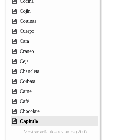
Cocina
Cojín
Cortinas
Cuerpo
Cara
Craneo
Ceja
Chancleta
Corbata
Carne
Café
Chocolate
Capítulo
Mostrar artículos restantes (200)