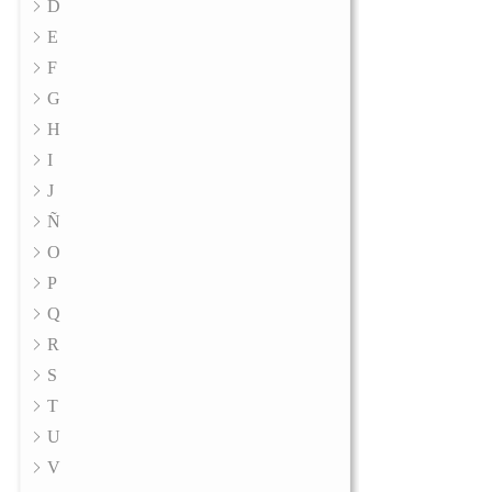
D
E
F
G
H
I
J
Ñ
O
P
Q
R
S
T
U
V