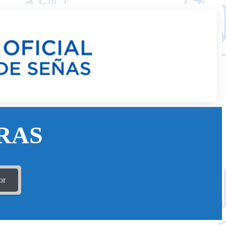
RAS
or