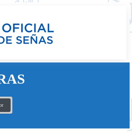
RAS
or