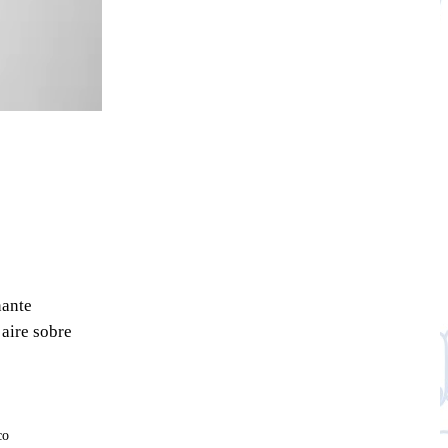
nante
aire sobre
co