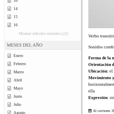
10
14
15
16
Mostrar artículos restantes (22)
Verbo transiti
MESES DEL AÑO
Sonidos combi
Enero
Forma de la 
Febrero
Orientación d
Ubicación
: e
Marzo
Movimiento y
Abril
horizontalment
Mayo
ella
Junio
Expresión
: s
Julio
Al corriente
2
Agosto