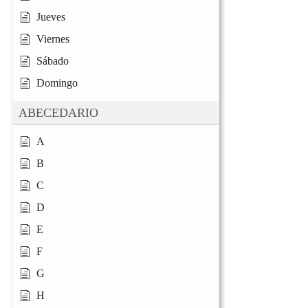
Jueves
Viernes
Sábado
Domingo
ABECEDARIO
A
B
C
D
E
F
G
H