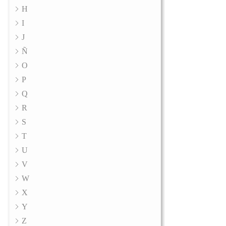
H
I
J
Ñ
O
P
Q
R
S
T
U
V
W
X
Y
Z