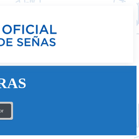
RAS
or