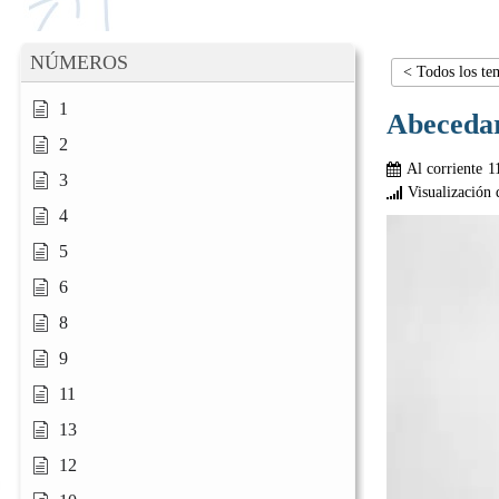
NÚMEROS
< Todos los te
1
Abeceda
2
Al corriente
1
3
Visualización 
4
5
6
8
9
11
13
12