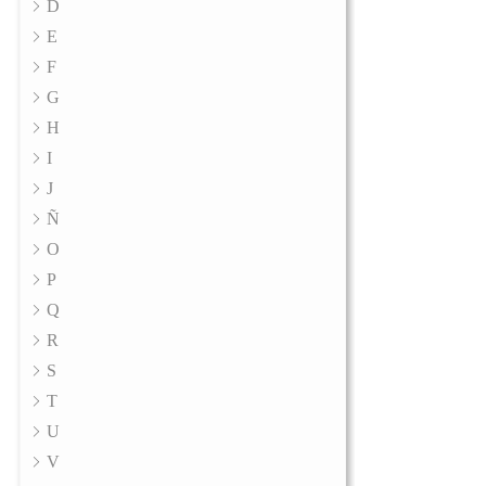
D
E
F
G
H
I
J
Ñ
O
P
Q
R
S
T
U
V