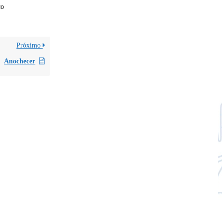
co
Próximo
Anochecer