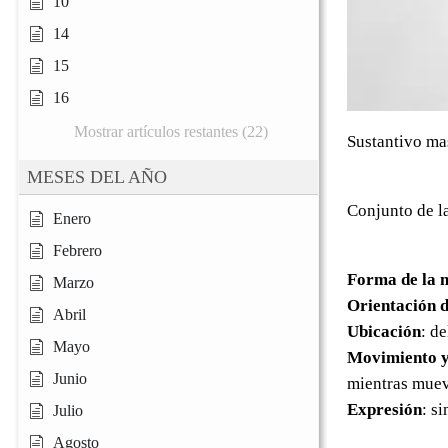
10
14
15
16
Mostrar artículos restantes (22)
Sustantivo ma
MESES DEL AÑO
Conjunto de la
Enero
Febrero
Forma de la 
Marzo
Orientación d
Abril
Ubicación
: d
Mayo
Movimiento y
Junio
mientras mueve
Expresión
: s
Julio
Agosto