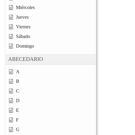
Miércoles
Jueves
Viernes
Sábado
Domingo
ABECEDARIO
A
B
C
D
E
F
G