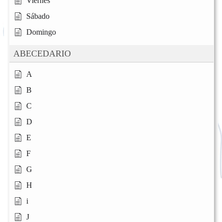
Viernes
Sábado
Domingo
ABECEDARIO
A
B
C
D
E
F
G
H
i
J