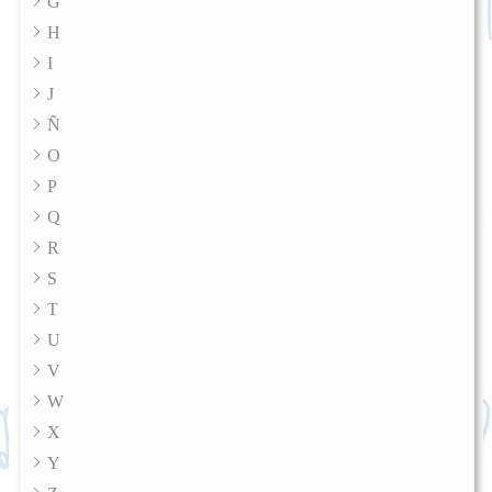
G
H
I
J
Ñ
O
P
Q
R
S
T
U
V
W
X
Y