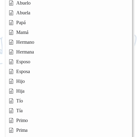
Abuelo
Abuela
Papá
Mamá
Hermano
Hermana
Esposo
Esposa
Hijo
Hija
Tío
Tía
Primo
Prima