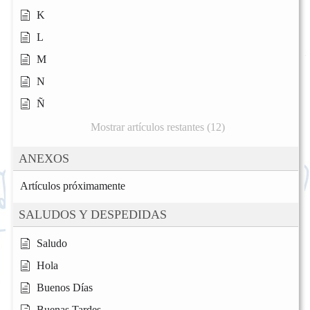
K
L
M
N
Ñ
Mostrar artículos restantes (12)
ANEXOS
Artículos próximamente
SALUDOS Y DESPEDIDAS
Saludo
Hola
Buenos Días
Buenas Tardes