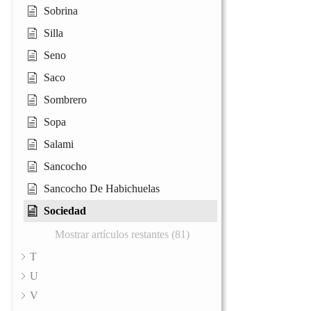
Sobrina
Silla
Seno
Saco
Sombrero
Sopa
Salami
Sancocho
Sancocho De Habichuelas
Sociedad
Mostrar artículos restantes (81)
T
U
V