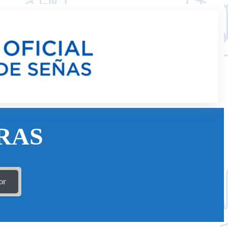
RAS
or