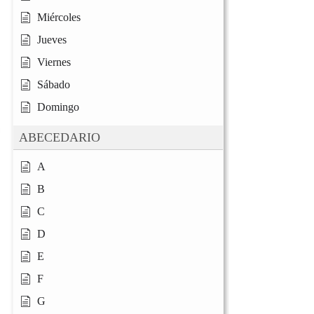
Miércoles
Jueves
Viernes
Sábado
Domingo
ABECEDARIO
A
B
C
D
E
F
G