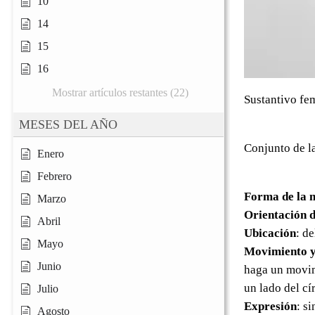
10
14
15
16
Mostrar artículos restantes (22)
Sustantivo fe
MESES DEL AÑO
Conjunto de la
Enero
Febrero
Forma de la 
Marzo
Orientación d
Abril
Ubicación
: d
Mayo
Movimiento y
Junio
haga un movim
un lado del c
Julio
Expresión
: s
Agosto