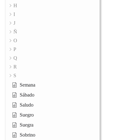
H
I
J
Ñ
O
P
Q
R
S
Semana
Sábado
Saludo
Suegro
Suegra
Sobrino