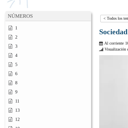
NÚMEROS
< Todos los te
1
Sociedad
2
Al corriente
1
3
Visualización 
4
5
6
8
9
11
13
12