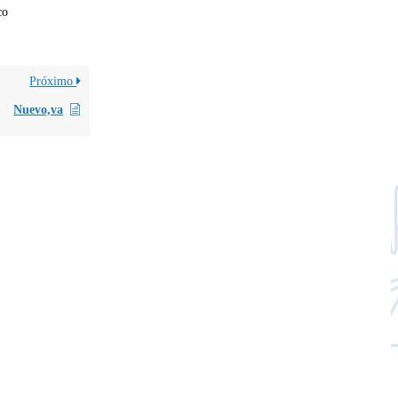
co
Próximo
Nuevo,va