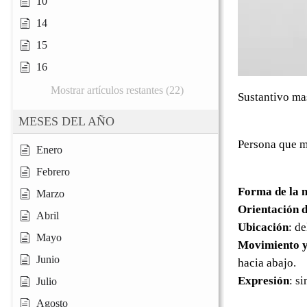
10
14
15
16
Mostrar artículos restantes (22)
Sustantivo ma
MESES DEL AÑO
Persona que m
Enero
Febrero
Forma de la 
Marzo
Orientación d
Abril
Ubicación
: d
Mayo
Movimiento y
Junio
hacia abajo.
Expresión
: s
Julio
Agosto