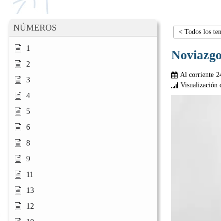
NÚMEROS
< Todos los te
1
Noviazg
2
Al corriente
2
3
Visualización 
4
5
6
8
9
11
13
12