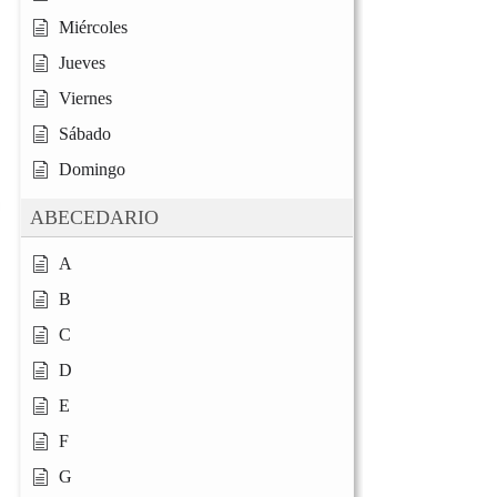
Miércoles
Jueves
Viernes
Sábado
Domingo
ABECEDARIO
A
B
C
D
E
F
G