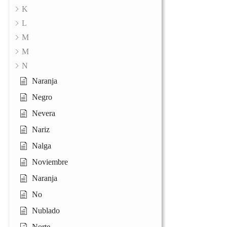
K
L
M
M
N
Naranja
Negro
Nevera
Nariz
Nalga
Noviembre
Naranja
No
Nublado
Norte