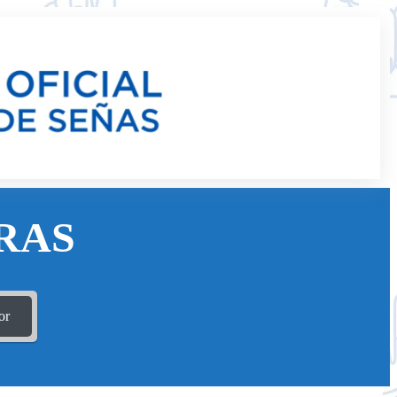
RAS
or