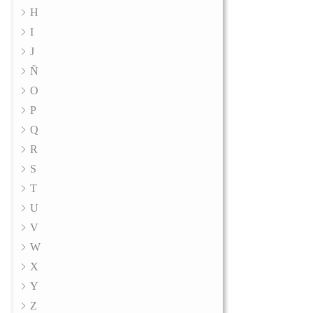
H
I
J
Ñ
O
P
Q
R
S
T
U
V
W
X
Y
Z