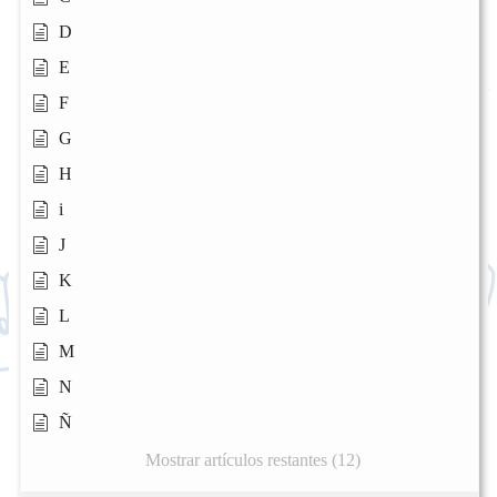
D
E
F
G
H
i
J
K
L
M
N
Ñ
Mostrar artículos restantes (12)