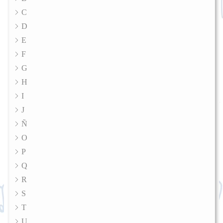
C
D
E
F
G
H
I
J
Ñ
O
P
Q
R
S
T
U