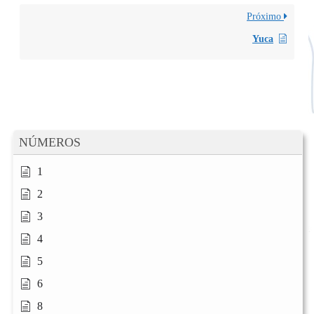
Próximo
Yuca
NÚMEROS
1
2
3
4
5
6
8