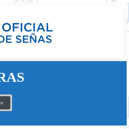
RAS
or