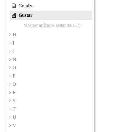
Granizo
Gustar
Mostrar artículos restantes (37)
H
I
J
Ñ
O
P
Q
R
S
T
U
V