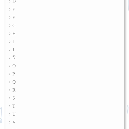
D
E
F
G
H
I
J
Ñ
O
P
Q
R
S
T
U
V