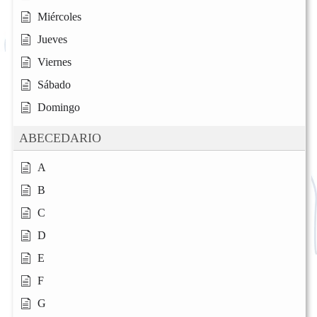
Miércoles
Jueves
Viernes
Sábado
Domingo
ABECEDARIO
A
B
C
D
E
F
G