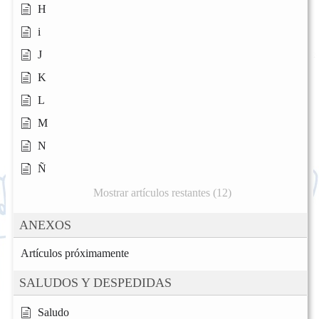
H
i
J
K
L
M
N
Ñ
Mostrar artículos restantes (12)
ANEXOS
Artículos próximamente
SALUDOS Y DESPEDIDAS
Saludo