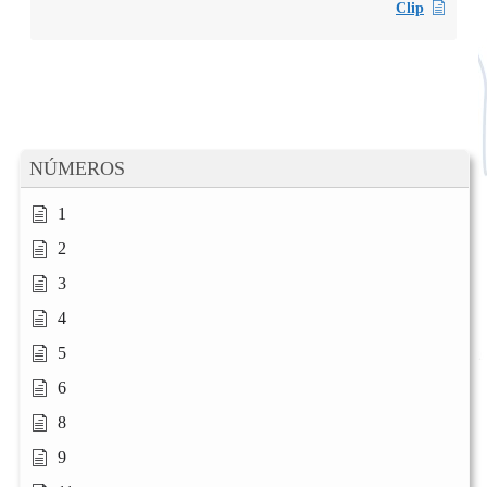
Clip
NÚMEROS
1
2
3
4
5
6
8
9