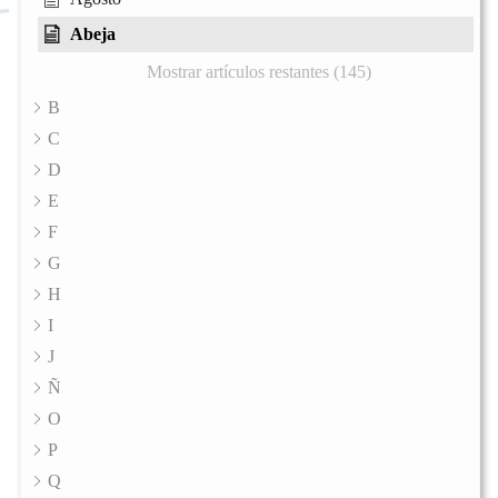
Abeja
Mostrar artículos restantes (145)
B
C
D
E
F
G
H
I
J
Ñ
O
P
Q