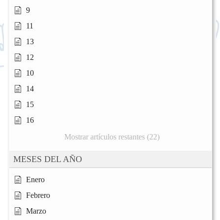
9
11
13
12
10
14
15
16
Mostrar artículos restantes (22)
MESES DEL AÑO
Enero
Febrero
Marzo