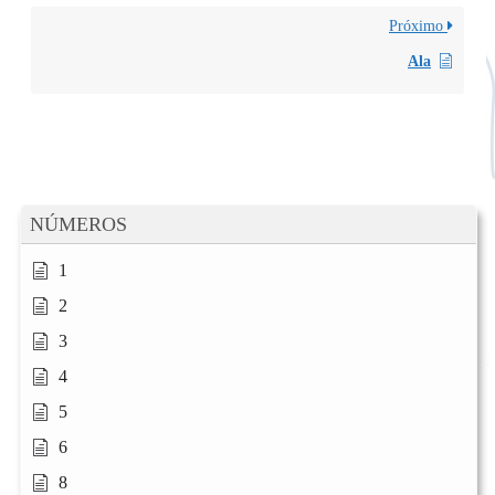
Próximo
Ala
NÚMEROS
1
2
3
4
5
6
8