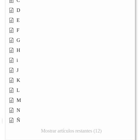
C
D
E
F
G
H
i
J
K
L
M
N
Ñ
Mostrar artículos restantes (12)