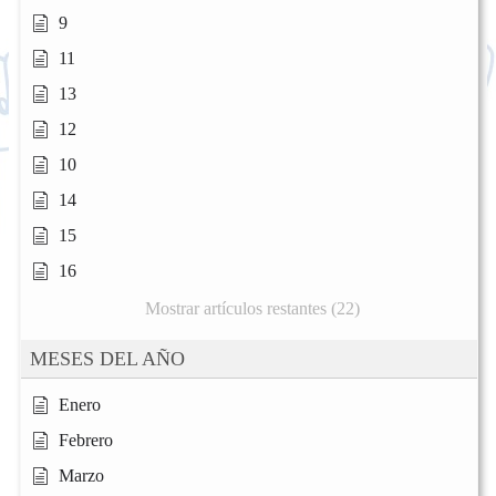
9
11
13
12
10
14
15
16
Mostrar artículos restantes (22)
MESES DEL AÑO
Enero
Febrero
Marzo