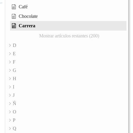
Café
Chocolate
Carrera
Mostrar artículos restantes (200)
D
E
F
G
H
I
J
Ñ
O
P
Q