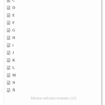
C
D
E
F
G
H
i
J
K
L
M
N
Ñ
Mostrar artículos restantes (12)