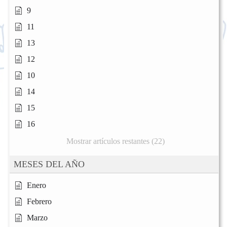
9
11
13
12
10
14
15
16
Mostrar artículos restantes (22)
MESES DEL AÑO
Enero
Febrero
Marzo