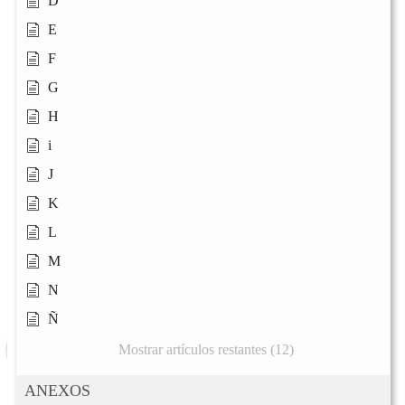
D
E
F
G
H
i
J
K
L
M
N
Ñ
Mostrar artículos restantes (12)
ANEXOS