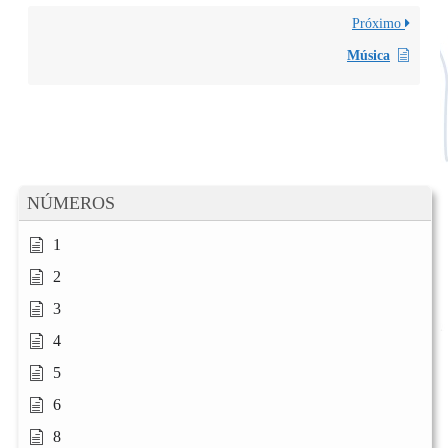
Próximo
Música
NÚMEROS
1
2
3
4
5
6
8