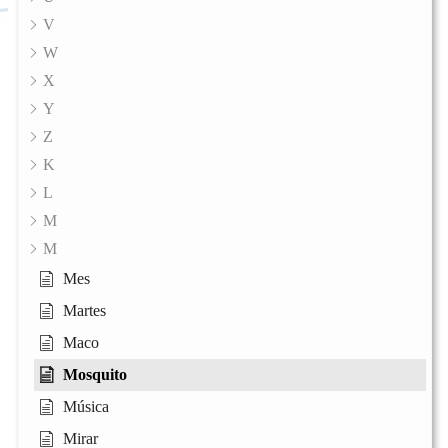
V
W
X
Y
Z
K
L
M
M
Mes
Martes
Maco
Mosquito
Música
Mirar