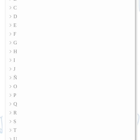
C
D
E
F
G
H
I
J
Ñ
O
P
Q
R
S
T
U