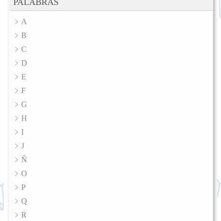
PALABRAS
A
B
C
D
E
F
G
H
I
J
Ñ
O
P
Q
R