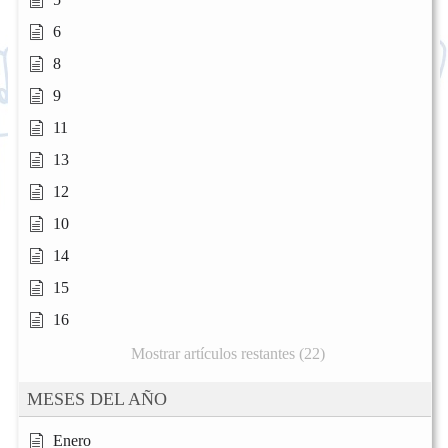
6
8
9
11
13
12
10
14
15
16
Mostrar artículos restantes (22)
MESES DEL AÑO
Enero