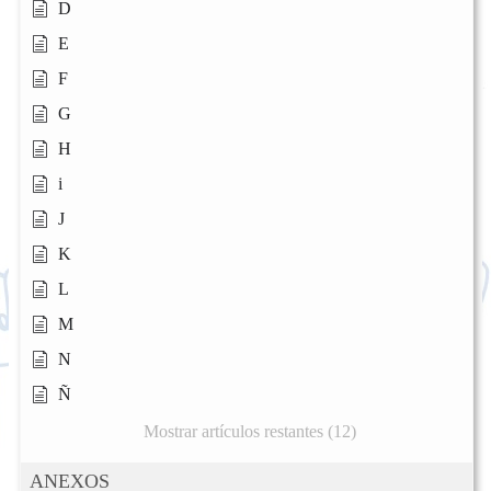
D
E
F
G
H
i
J
K
L
M
N
Ñ
Mostrar artículos restantes (12)
ANEXOS