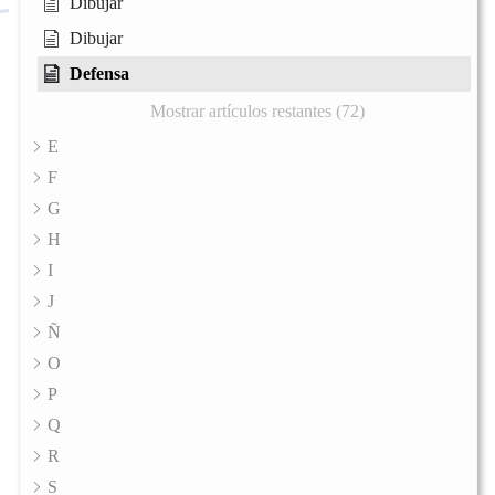
Dibujar
Dibujar
Defensa
Mostrar artículos restantes (72)
E
F
G
H
I
J
Ñ
O
P
Q
R
S