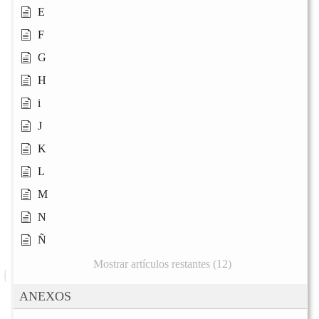
E
F
G
H
i
J
K
L
M
N
Ñ
Mostrar artículos restantes (12)
ANEXOS