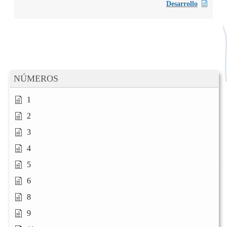
Desarrollo
NÚMEROS
1
2
3
4
5
6
8
9