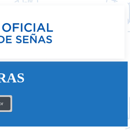
RAS
or