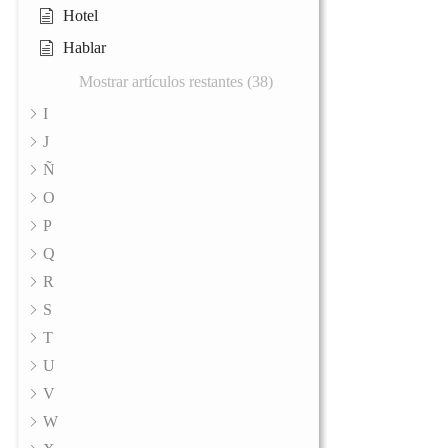
Hotel
Hablar
Mostrar artículos restantes (38)
I
J
Ñ
O
P
Q
R
S
T
U
V
W