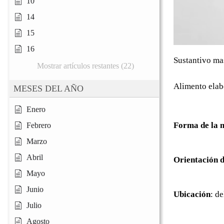
10
14
15
16
Sustantivo ma
Mostrar artículos restantes (22)
Alimento elabo
MESES DEL AÑO
Enero
Forma de la 
Febrero
Marzo
Abril
Orientación d
Mayo
Junio
Ubicación
: de
Julio
Agosto