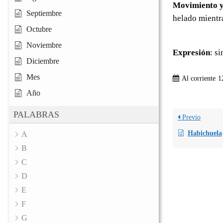
Movimiento y
Septiembre
helado mientra
Octubre
Noviembre
Expresión
: s
Diciembre
Mes
Al corriente
1
Año
PALABRAS
Previo
Habichuela
A
B
C
D
E
F
G