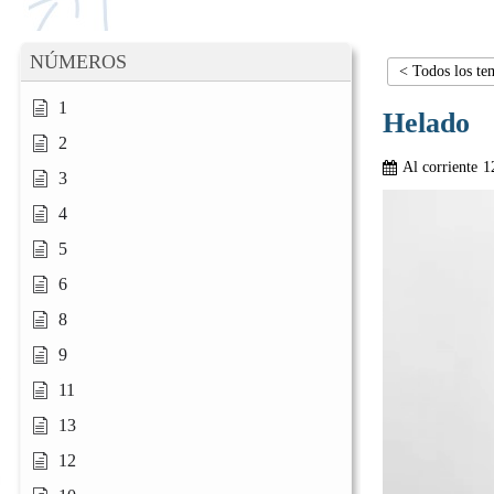
NÚMEROS
< Todos los te
1
Helado
2
Al corriente
1
3
4
5
6
8
9
11
13
12