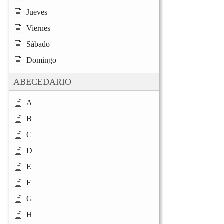
Jueves
Viernes
Sábado
Domingo
ABECEDARIO
A
B
C
D
E
F
G
H