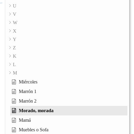
U
V
W
X
Y
Z
K
L
M
Miércoles
Marrón 1
Marrón 2
Morado, morada
Mamá
Muebles o Sofa