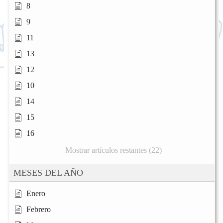
8
9
11
13
12
10
14
15
16
Mostrar artículos restantes (22)
MESES DEL AÑO
Enero
Febrero