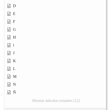
D
E
F
G
H
i
J
K
L
M
N
Ñ
Mostrar artículos restantes (12)