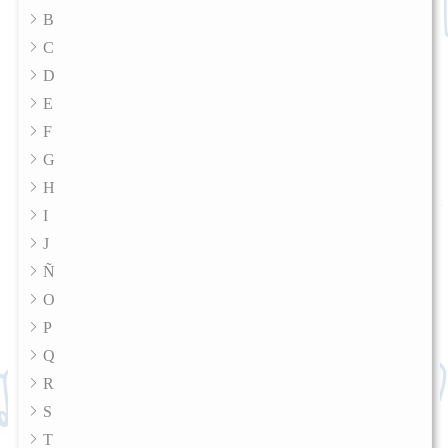
B
C
D
E
F
G
H
I
J
Ñ
O
P
Q
R
S
T