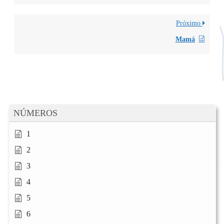
Próximo
Mamá
NÚMEROS
1
2
3
4
5
6