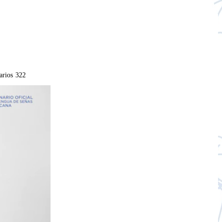
arios
322