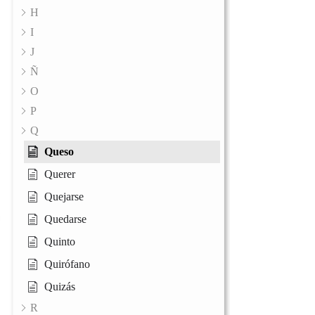
H
I
J
Ñ
O
P
Q
Queso
Querer
Quejarse
Quedarse
Quinto
Quirófano
Quizás
R