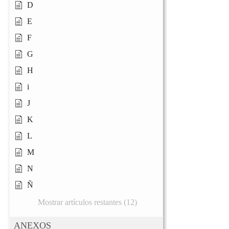
D
E
F
G
H
i
J
K
L
M
N
Ñ
Mostrar artículos restantes (12)
ANEXOS