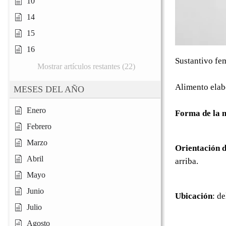
10
14
15
16
Sustantivo fe
Mostrar artículos restantes (22)
Alimento elab
MESES DEL AÑO
Enero
Forma de la 
Febrero
Marzo
Orientación d
Abril
arriba.
Mayo
Junio
Ubicación
: d
Julio
Agosto