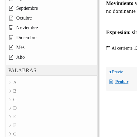
Movimiento y
Septiembre
no dominante 
Octubre
Noviembre
Expresión
: s
Diciembre
Mes
Al corriente
1
Año
PALABRAS
Previo
Probar
A
B
C
D
E
F
G