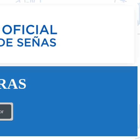
RAS
or