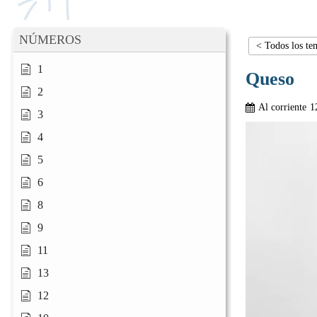
NÚMEROS
< Todos los te
1
Queso
2
Al corriente
1
3
4
5
6
8
9
11
13
12