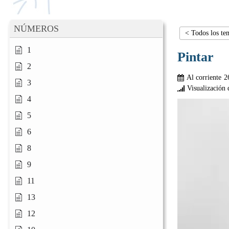
NÚMEROS
< Todos los te
1
Pintar
2
Al corriente
2
3
Visualización 
4
5
6
8
9
11
13
12