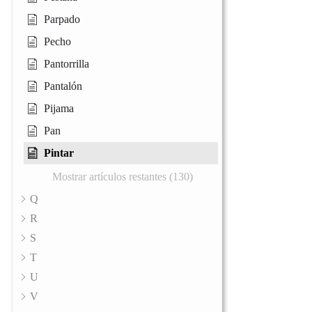
Parpado
Pecho
Pantorrilla
Pantalón
Pijama
Pan
Pintar
Mostrar artículos restantes (130)
Q
R
S
T
U
V