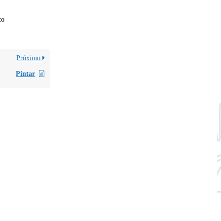
co
Próximo
Pintar