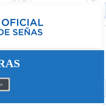
RAS
or