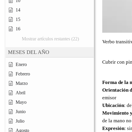
10
14
15
16
Mostrar artículos restantes (22)
Verbo transiti
MESES DEL AÑO
Cubrir con pin
Enero
Febrero
Forma de la 
Marzo
Orientación d
Abril
emisor
Mayo
Ubicación
: d
Junio
Movimiento y
de la mano no
Julio
Expresión
: s
Agosto