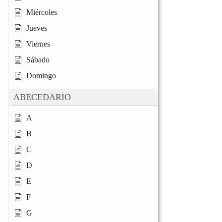
Miércoles
Jueves
Viernes
Sábado
Domingo
ABECEDARIO
A
B
C
D
E
F
G