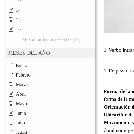
10
14
15
16
Mostrar artículos restantes (22)
1. Verbo intra
MESES DEL AÑO
Enero
1. Empezar a s
Febrero
Marzo
Forma de la 
Abril
forma de la m
Mayo
Orientación d
Junio
Ubicación
: d
Movimiento y
Julio
dominante y e
Agosto