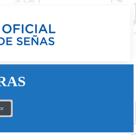
RAS
or