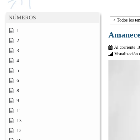
NÚMEROS
< Todos los te
1
Amanec
2
Al corriente
1
3
Visualización 
4
5
6
8
9
11
13
12