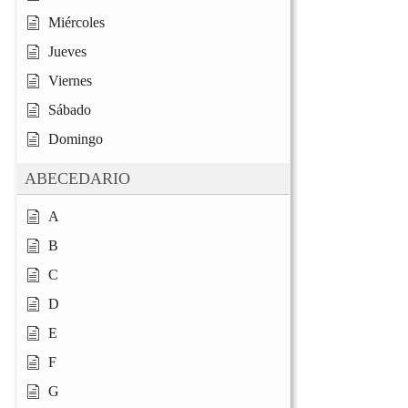
Miércoles
Jueves
Viernes
Sábado
Domingo
ABECEDARIO
A
B
C
D
E
F
G