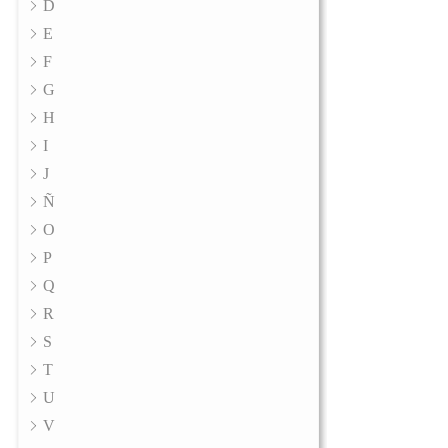
D
E
F
G
H
I
J
Ñ
O
P
Q
R
S
T
U
V