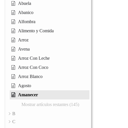
Abuela
Abanico
Alfombra
Alimento y Comida
Arroz
Avena
Arroz Con Leche
Arroz Con Coco
Arroz Blanco
Agosto
Amanecer
Mostrar artículos restantes (145)
B
C