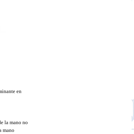
minante en
de la mano no
la mano