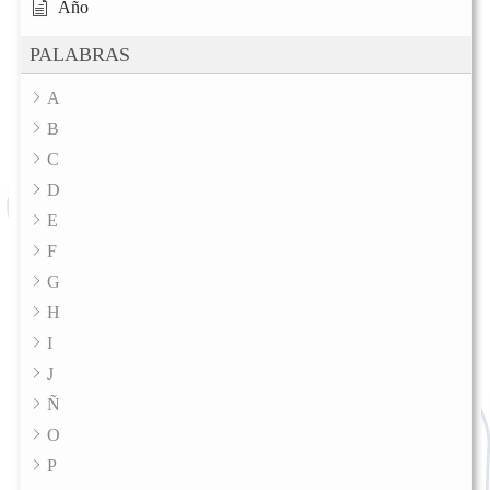
Año
PALABRAS
A
B
C
D
E
F
G
H
I
J
Ñ
O
P