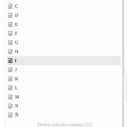
C
D
E
F
G
H
i
J
K
L
M
N
Ñ
Mostrar artículos restantes (12)