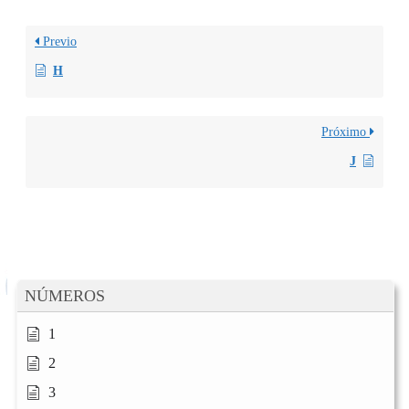
Previo
H
Próximo
J
NÚMEROS
1
2
3