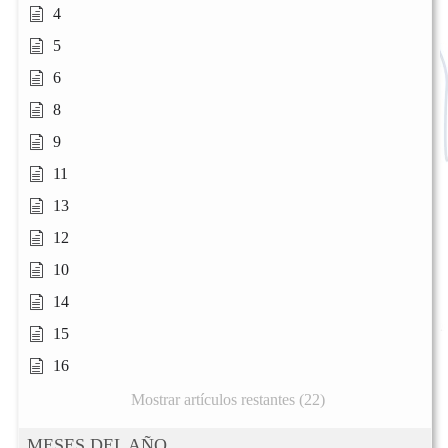
4
5
6
8
9
11
13
12
10
14
15
16
Mostrar artículos restantes (22)
MESES DEL AÑO