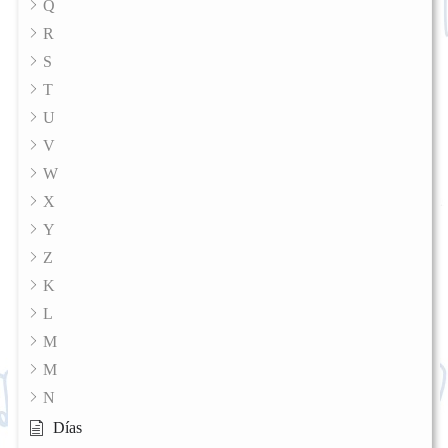
Q
R
S
T
U
V
W
X
Y
Z
K
L
M
M
N
Días