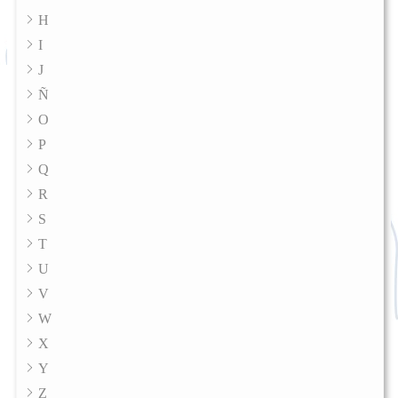
H
I
J
Ñ
O
P
Q
R
S
T
U
V
W
X
Y
Z