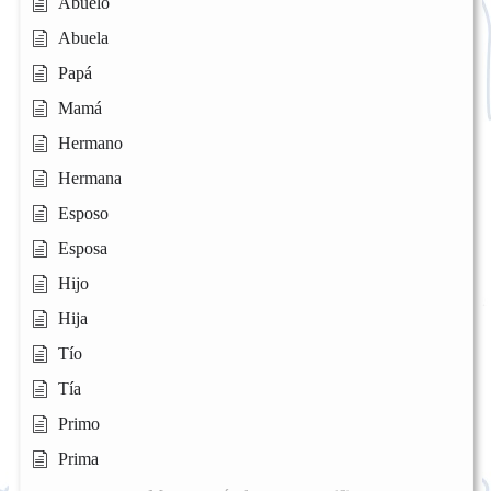
Abuelo
Abuela
Papá
Mamá
Hermano
Hermana
Esposo
Esposa
Hijo
Hija
Tío
Tía
Primo
Prima