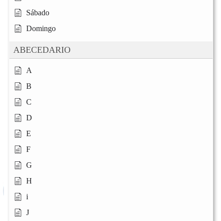
Sábado
Domingo
ABECEDARIO
A
B
C
D
E
F
G
H
i
J