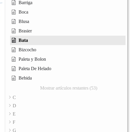
Barriga
Boca
Blusa
Brasier
Bata
Bizcocho
Paleta y Bolon
Paleta De Helado
Bebida
Mostrar artículos restantes (53)
C
D
E
F
G