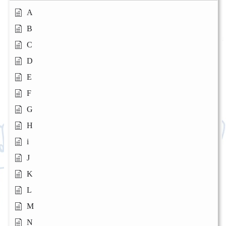
A
B
C
D
E
F
G
H
i
J
K
L
M
N