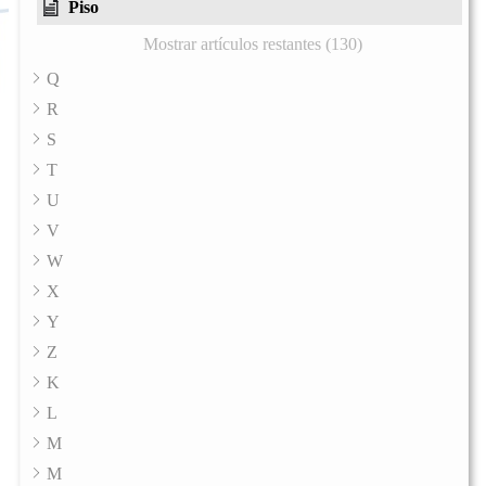
Piso
Mostrar artículos restantes (130)
Q
R
S
T
U
V
W
X
Y
Z
K
L
M
M