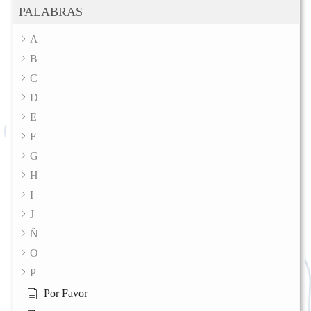
PALABRAS
A
B
C
D
E
F
G
H
I
J
Ñ
O
P
Por Favor