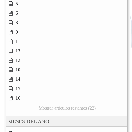
5
6
8
9
11
13
12
10
14
15
16
Mostrar artículos restantes (22)
MESES DEL AÑO