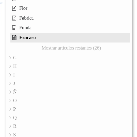
Flor
Fabrica
Funda
Fracaso
Mostrar artículos restantes (26)
G
H
I
J
Ñ
O
P
Q
R
S