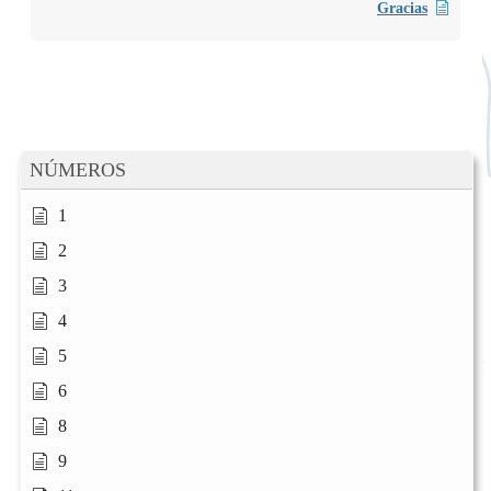
Gracias
NÚMEROS
1
2
3
4
5
6
8
9