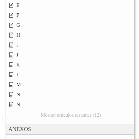
E
F
G
H
i
J
K
L
M
N
Ñ
Mostrar artículos restantes (12)
ANEXOS