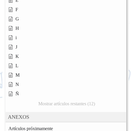
E
F
G
H
i
J
K
L
M
N
Ñ
Mostrar artículos restantes (12)
ANEXOS
Artículos próximamente