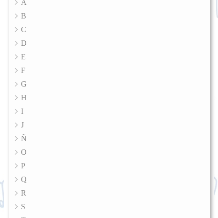
A
B
C
D
E
F
G
H
I
J
Ñ
O
P
Q
R
S