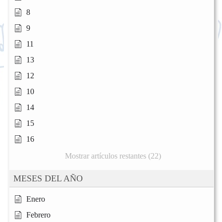
8
9
11
13
12
10
14
15
16
Mostrar artículos restantes (22)
MESES DEL AÑO
Enero
Febrero