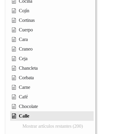
Cocina
Cojín
Cortinas
Cuerpo
Cara
Craneo
Ceja
Chancleta
Corbata
Carne
Café
Chocolate
Calle
Mostrar artículos restantes (200)