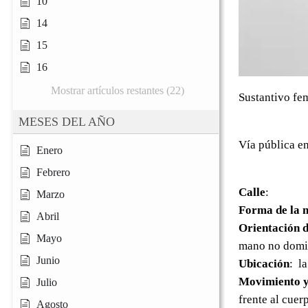
10
14
15
16
Mostrar artículos restantes (22)
Sustantivo fe
MESES DEL AÑO
Vía pública en
Enero
Febrero
Calle
:
Marzo
Forma de la 
Abril
Orientación d
Mayo
mano no domin
Junio
Ubicación
: l
Movimiento y
Julio
frente al cuer
Agosto