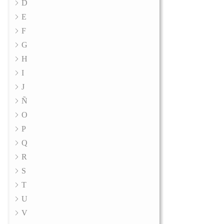
D
E
F
G
H
I
J
Ñ
O
P
Q
R
S
T
U
V