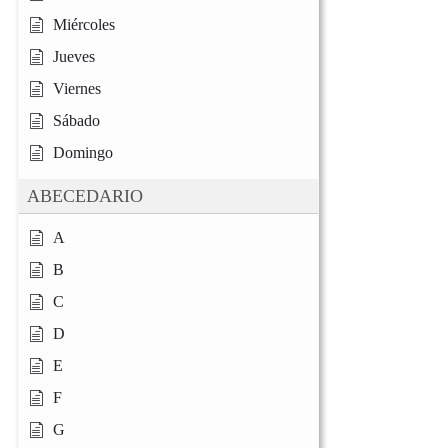
Miércoles
Jueves
Viernes
Sábado
Domingo
ABECEDARIO
A
B
C
D
E
F
G