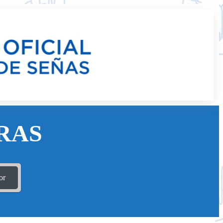
RAS
or