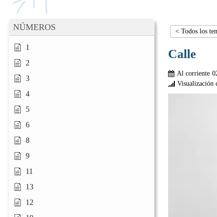
NÚMEROS
< Todos los te
1
Calle
2
Al corriente
0
3
Visualización 
4
5
6
8
9
11
13
12