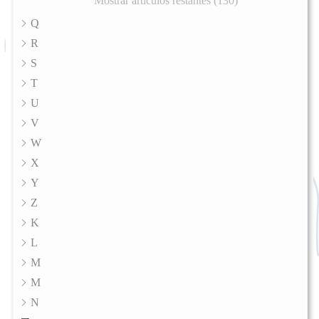
Mostrar artículos restantes (130)
Q
R
S
T
U
V
W
X
Y
Z
K
L
M
M
N