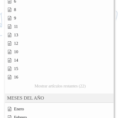
6
8
9
11
13
12
10
14
15
16
Mostrar artículos restantes (22)
MESES DEL AÑO
Enero
Febrero