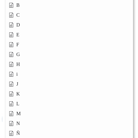
B
C
D
E
F
G
H
i
J
K
L
M
N
Ñ