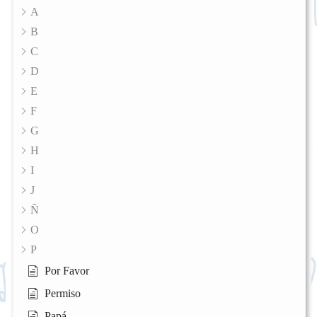
A
B
C
D
E
F
G
H
I
J
Ñ
O
P
Por Favor
Permiso
Papá