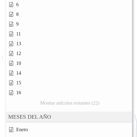
6
8
9
11
13
12
10
14
15
16
Mostrar artículos restantes (22)
MESES DEL AÑO
Enero