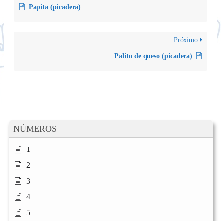
Papita (picadera)
Próximo
Palito de queso (picadera)
NÚMEROS
1
2
3
4
5