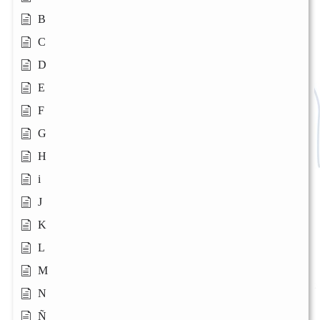
B
C
D
E
F
G
H
i
J
K
L
M
N
Ñ