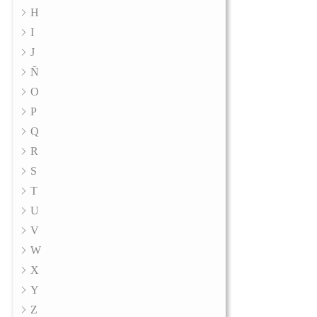
H
I
J
Ñ
O
P
Q
R
S
T
U
V
W
X
Y
Z