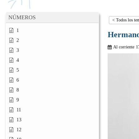
NÚMEROS
< Todos los te
1
Herman
2
Al corriente
1
3
4
5
6
8
9
11
13
12