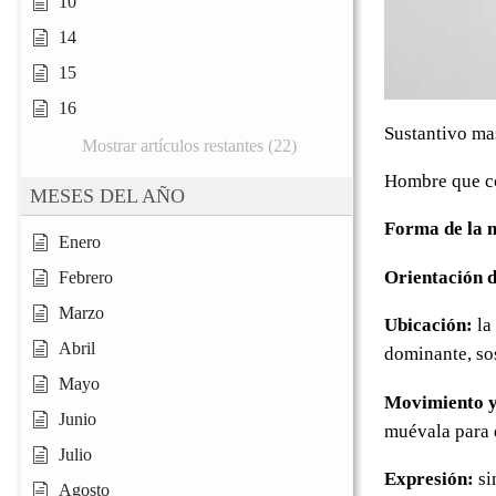
10
14
15
16
Sustantivo ma
Mostrar artículos restantes (22)
Hombre que co
MESES DEL AÑO
Forma de la 
Enero
Orientación 
Febrero
Marzo
Ubicación:
la
Abril
dominante, so
Mayo
Movimiento y
Junio
muévala para 
Julio
Expresión:
si
Agosto