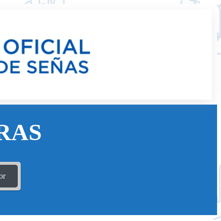
RAS
or