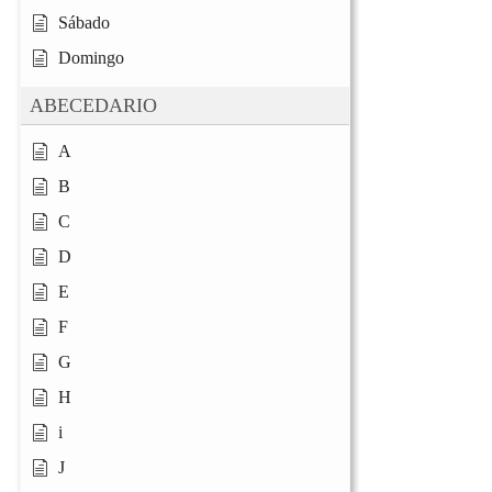
Sábado
Domingo
ABECEDARIO
A
B
C
D
E
F
G
H
i
J