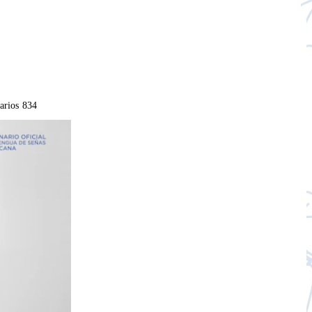
arios
834