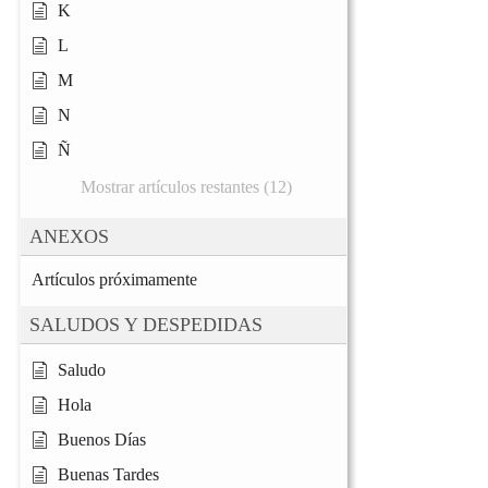
K
L
M
N
Ñ
Mostrar artículos restantes (12)
ANEXOS
Artículos próximamente
SALUDOS Y DESPEDIDAS
Saludo
Hola
Buenos Días
Buenas Tardes