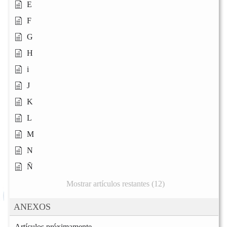
E
F
G
H
i
J
K
L
M
N
Ñ
Mostrar artículos restantes (12)
ANEXOS
Artículos próximamente