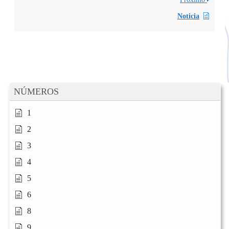
Noticia
NÚMEROS
1
2
3
4
5
6
8
9