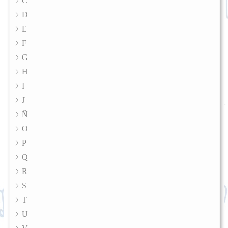
C
D
E
F
G
H
I
J
Ñ
O
P
Q
R
S
T
U