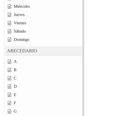
Miércoles
Jueves
Viernes
Sábado
Domingo
ABECEDARIO
A
B
C
D
E
F
G