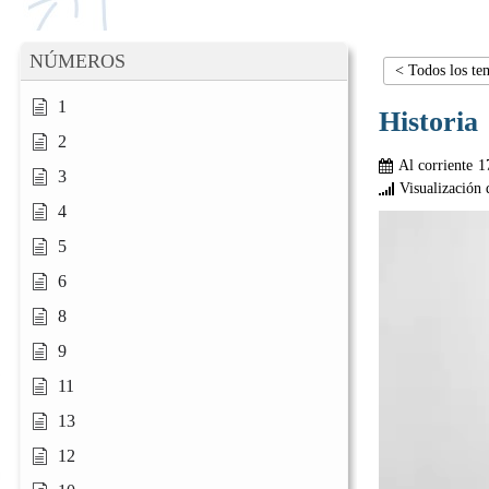
NÚMEROS
< Todos los te
1
Historia
2
Al corriente
1
3
Visualización 
4
5
6
8
9
11
13
12