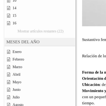
10
14
15
16
Mostrar artículos restantes (22)
Sustantivo fe
MESES DEL AÑO
Enero
Relación de lo
Febrero
Marzo
Forma de la 
Abril
Orientación d
Mayo
Ubicación
: d
Junio
Movimiento y
con un pequeño
Julio
tiempo.
Agosto