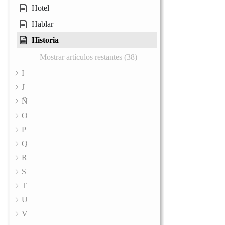
Hotel
Hablar
Historia
Mostrar artículos restantes (38)
I
J
Ñ
O
P
Q
R
S
T
U
V