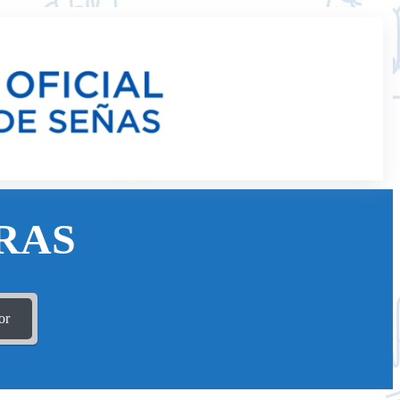
RAS
or