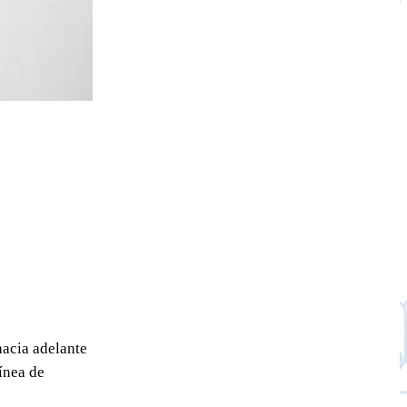
acia adelante
ínea de