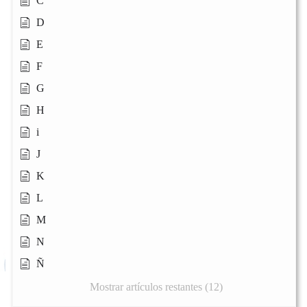
C
D
E
F
G
H
i
J
K
L
M
N
Ñ
Mostrar artículos restantes (12)