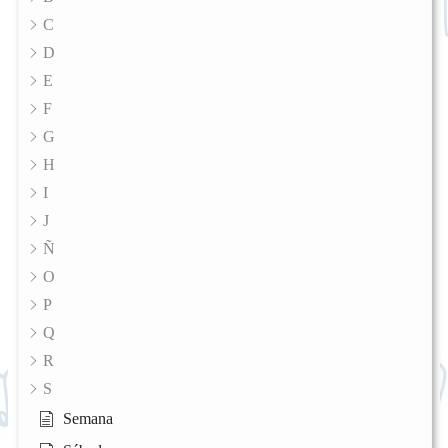
C
D
E
F
G
H
I
J
Ñ
O
P
Q
R
S
Semana