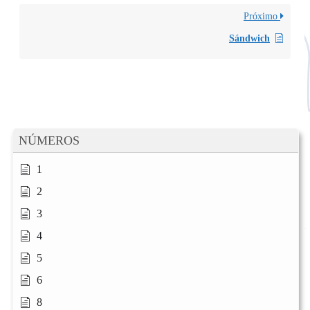
Próximo
Sándwich
NÚMEROS
1
2
3
4
5
6
8