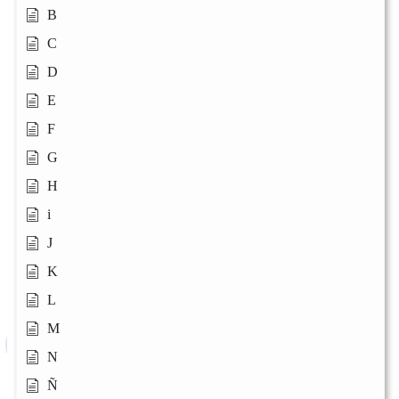
B
C
D
E
F
G
H
i
J
K
L
M
N
Ñ