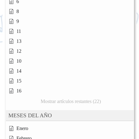
6
8
9
11
13
12
10
14
15
16
Mostrar artículos restantes (22)
MESES DEL AÑO
Enero
Febrero