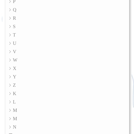
P
Q
R
S
T
U
V
W
X
Y
Z
K
L
M
M
N