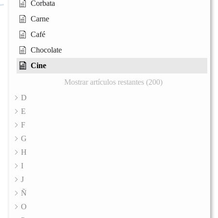
Corbata
Carne
Café
Chocolate
Cine
Mostrar artículos restantes (200)
D
E
F
G
H
I
J
Ñ
O