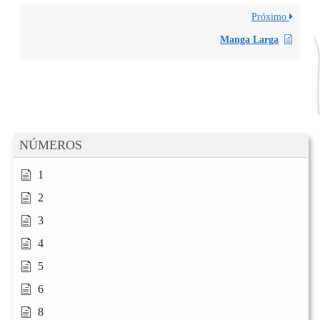
Próximo
Manga Larga
NÚMEROS
1
2
3
4
5
6
8