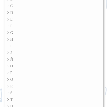
C
D
E
F
G
H
I
J
Ñ
O
P
Q
R
S
T
U