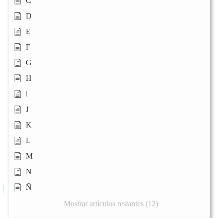
C
D
E
F
G
H
i
J
K
L
M
N
Ñ
Mostrar artículos restantes (12)