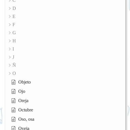
C
D
E
F
G
H
I
J
Ñ
O
Objeto
Ojo
Oreja
Octubre
Oso, osa
Oveja