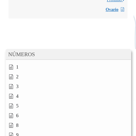
Ovario
NÚMEROS
1
2
3
4
5
6
8
9