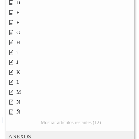
D
E
F
G
H
i
J
K
L
M
N
Ñ
Mostrar artículos restantes (12)
ANEXOS