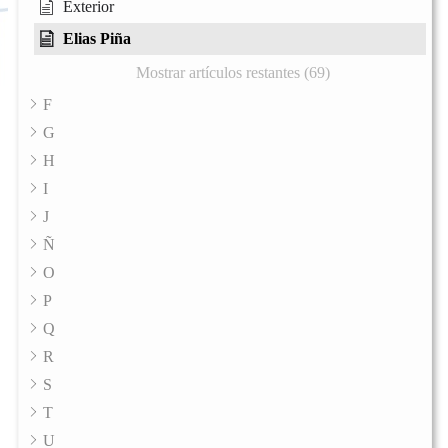
Exterior
Elias Piña
Mostrar artículos restantes (69)
F
G
H
I
J
Ñ
O
P
Q
R
S
T
U