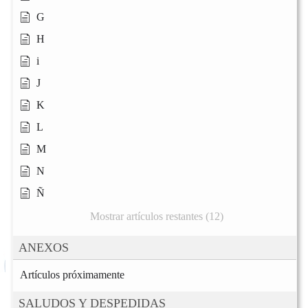
G
H
i
J
K
L
M
N
Ñ
Mostrar artículos restantes (12)
ANEXOS
Artículos próximamente
SALUDOS Y DESPEDIDAS