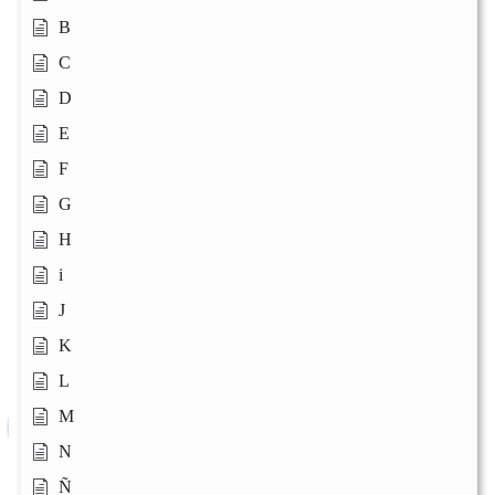
B
C
D
E
F
G
H
i
J
K
L
M
N
Ñ