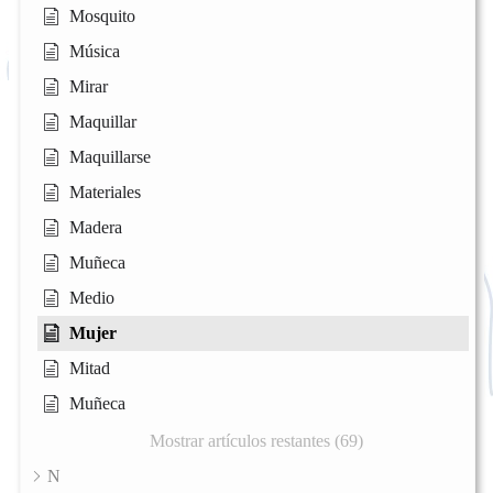
Mosquito
Música
Mirar
Maquillar
Maquillarse
Materiales
Madera
Muñeca
Medio
Mujer
Mitad
Muñeca
Mostrar artículos restantes (69)
N