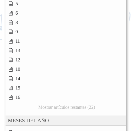
5
6
8
9
11
13
12
10
14
15
16
Mostrar artículos restantes (22)
MESES DEL AÑO