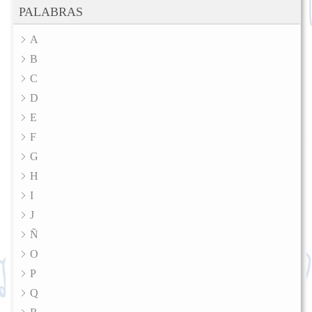
PALABRAS
A
B
C
D
E
F
G
H
I
J
Ñ
O
P
Q