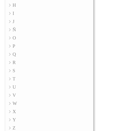
H
I
J
Ñ
O
P
Q
R
S
T
U
V
W
X
Y
Z