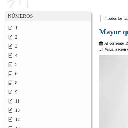
NÚMEROS
< Todos los te
1
Mayor q
2
Al corriente
1
3
Visualización 
4
5
6
8
9
11
13
12