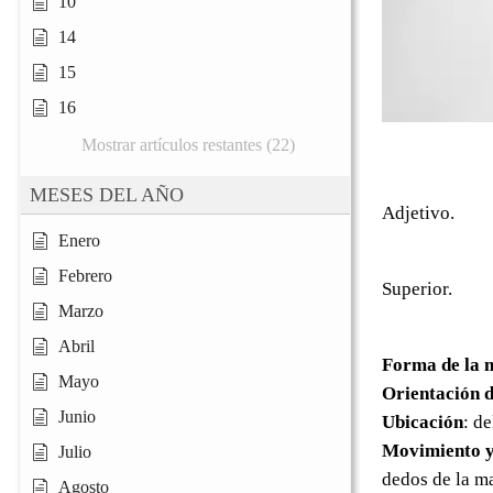
10
14
15
16
Mostrar artículos restantes (22)
MESES DEL AÑO
Adjetivo.
Enero
Febrero
Superior.
Marzo
Abril
Forma de la 
Mayo
Orientación d
Junio
Ubicación
: d
Movimiento y
Julio
dedos de la m
Agosto