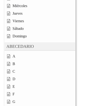
Miércoles
Jueves
Viernes
Sábado
Domingo
ABECEDARIO
A
B
C
D
E
F
G