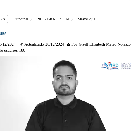
mas
Principal
PALABRAS
M
Mayor que
ue
9/12/2024
Actualizado
20/12/2024
Por
Gisell Elizabeth Mateo Nolasco
de usuarios
180