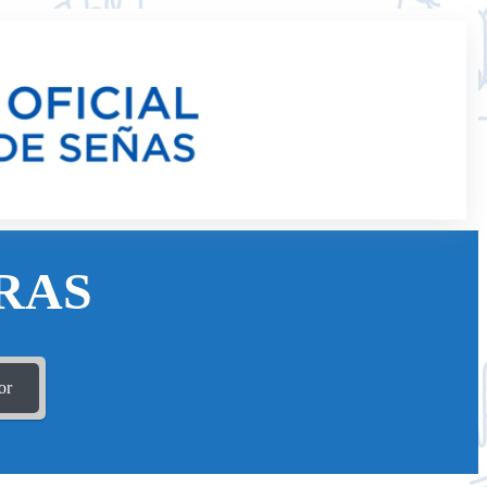
RAS
or