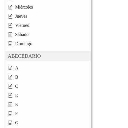
Miércoles
Jueves
Viernes
Sábado
Domingo
ABECEDARIO
A
B
C
D
E
F
G