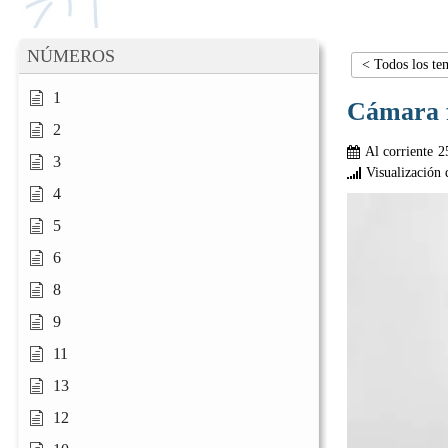
NÚMEROS
< Todos los te
1
Cámara f
2
Al corriente
2
3
Visualización 
4
5
6
8
9
11
13
12