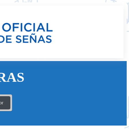
RAS
or