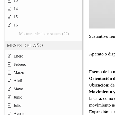
10
14
15
16
Mostrar artículos restantes (22)
Sustantivo fe
MESES DEL AÑO
Aparato o disp
Enero
Febrero
Forma de la 
Marzo
Orientación d
Abril
Ubicación
: de
Mayo
Movimiento y
Junio
la cara, como
movimiento na
Julio
Expresión
: s
Agosto