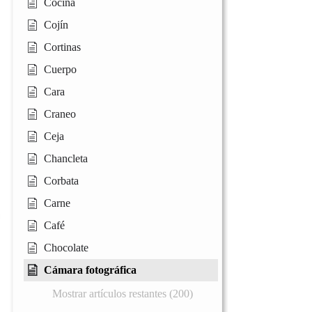
Cocina
Cojín
Cortinas
Cuerpo
Cara
Craneo
Ceja
Chancleta
Corbata
Carne
Café
Chocolate
Cámara fotográfica
Mostrar artículos restantes (200)