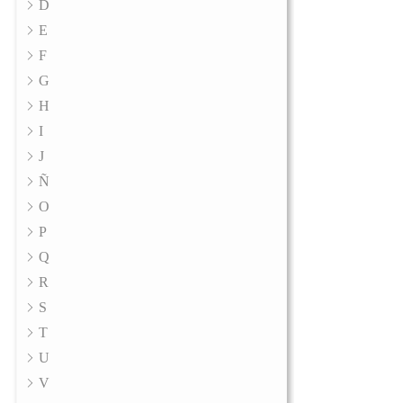
D
E
F
G
H
I
J
Ñ
O
P
Q
R
S
T
U
V