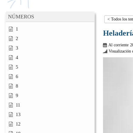
NÚMEROS
< Todos los te
1
Heladerí
2
Al corriente
2
3
Visualización 
4
5
6
8
9
11
13
12