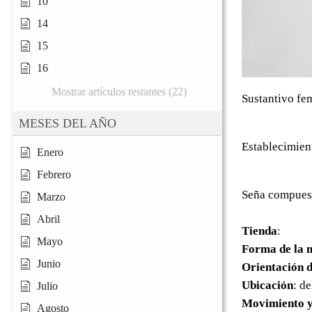
10
14
15
16
Mostrar artículos restantes (22)
Sustantivo fe
MESES DEL AÑO
Establecimien
Enero
Febrero
Seña compuesta
Marzo
Abril
Tienda
:
Mayo
Forma de la 
Junio
Orientación d
Ubicación
: de
Julio
Movimiento y
Agosto