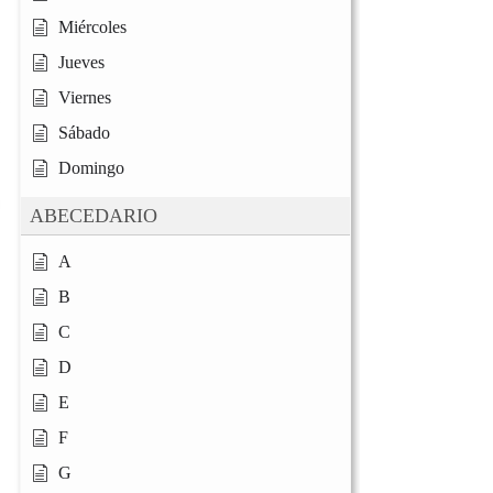
Miércoles
Jueves
Viernes
Sábado
Domingo
ABECEDARIO
A
B
C
D
E
F
G