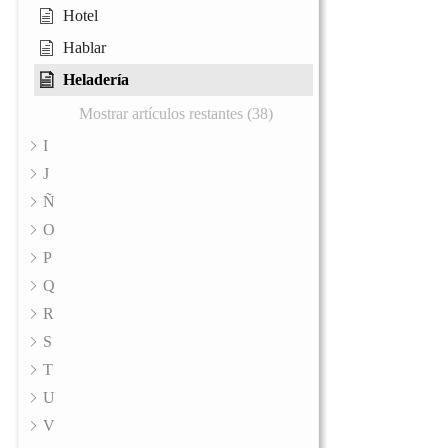
Hotel
Hablar
Heladería
Mostrar artículos restantes (38)
I
J
Ñ
O
P
Q
R
S
T
U
V