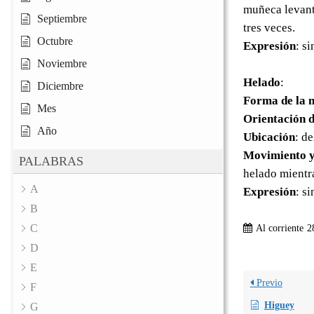
muñeca levant
Septiembre
tres veces.
Octubre
Expresión
: s
Noviembre
Helado
:
Diciembre
Forma de la 
Mes
Orientación d
Año
Ubicación
: de
Movimiento y
PALABRAS
helado mientra
A
Expresión
: s
B
C
Al corriente
2
D
E
Previo
F
Higuey
G