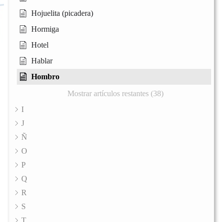
Hojuelita (picadera)
Hormiga
Hotel
Hablar
Hombro
Mostrar artículos restantes (38)
I
J
Ñ
O
P
Q
R
S
T