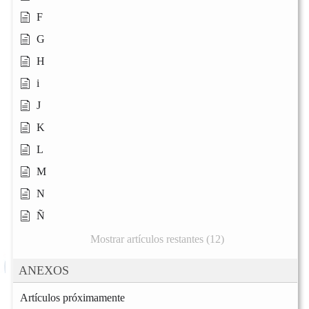
F
G
H
i
J
K
L
M
N
Ñ
Mostrar artículos restantes (12)
ANEXOS
Artículos próximamente